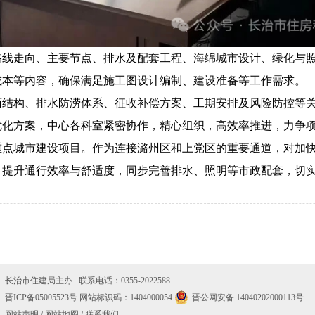
路线走向、主要节点、排水及配套工程、海绵城市设计、绿化与
成本等内容，确保满足施工图设计编制、建设准备等工作需求。
面结构、排水防涝体系、征收补偿方案、工期安排及风险防控等
优化方案，中心各科室紧密协作，精心组织，高效率推进，力争
年重点城市建设项目。作为连接潞州区和上党区的重要通道，对加快
，提升通行效率与舒适度，同步完善排水、照明等市政配套，切
长治市住建局主办 联系电话：0355-2022588
晋ICP备05005523号
网站标识码：1404000054
晋公网安备 14040202000113号
网站声明
/
网站地图
/
联系我们