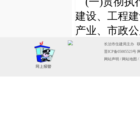
(一)贯彻
建设、工程建
产业、市政公
乡建设领域的
长治市住建局主办 联系电
晋ICP备05005523号
网
建设事业的发
网站声明
/
网站地图
/
城乡建设重大
法规、政府规
的宣传工作。
公积金管理有
(二)指导